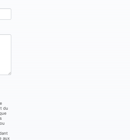
de
et du
 que
s
 ou
dant
e aux