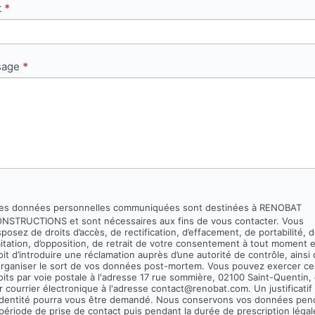
t
*
mp.
sage
*
es données personnelles communiquées sont destinées à RENOBAT
IONS et sont nécessaires aux fins de vous contacter. Vous
sposez de droits d’accès, de rectification, d’effacement, de portabilité, 
mitation, d’opposition, de retrait de votre consentement à tout moment 
oit d’introduire une réclamation auprès d’une autorité de contrôle, ainsi
organiser le sort de vos données post-mortem. Vous pouvez exercer ce
oits par voie postale à l'adresse 17 rue sommière, 02100 Saint-Quentin,
r courrier électronique à l'adresse contact@renobat.com. Un justificatif
identité pourra vous être demandé. Nous conservons vos données pen
 période de prise de contact puis pendant la durée de prescription légal