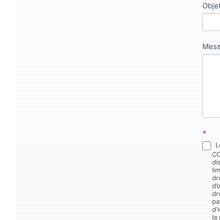
Obje
pas
ce
cha
Mes
*
L
CONSTRUCT
di
li
dr
d’
dr
pa
d'
la