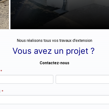
Nous réalisons tous vos travaux d'extension
Vous avez un projet ?
Contactez-nous
act
m
*
l
*
in,
lissez