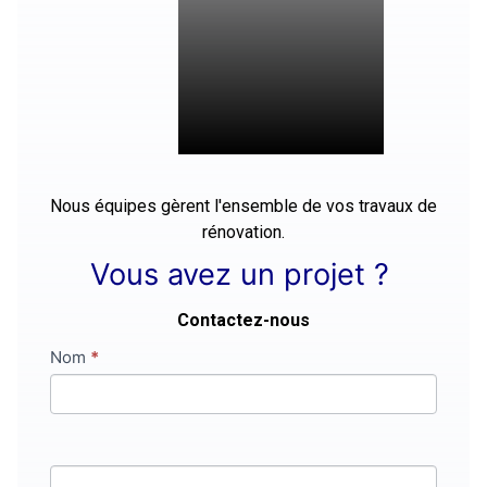
Nous équipes gèrent l'ensemble de vos travaux de
rénovation.
Vous avez un projet ?
Contactez-nous
Contact
Nom
Si
*
vous
êtes
un
humain,