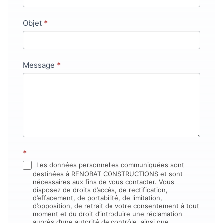
champ.
Objet
*
Message
*
*
Les données personnelles communiquées sont
destinées à RENOBAT CONSTRUCTIONS et sont
nécessaires aux fins de vous contacter. Vous
disposez de droits d’accès, de rectification,
d’effacement, de portabilité, de limitation,
d’opposition, de retrait de votre consentement à tout
moment et du droit d’introduire une réclamation
auprès d’une autorité de contrôle, ainsi que