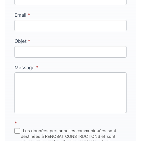
ne
remplissez
Email
*
pas
ce
champ.
Objet
*
Message
*
*
Les données personnelles communiquées sont
destinées à RENOBAT CONSTRUCTIONS et sont