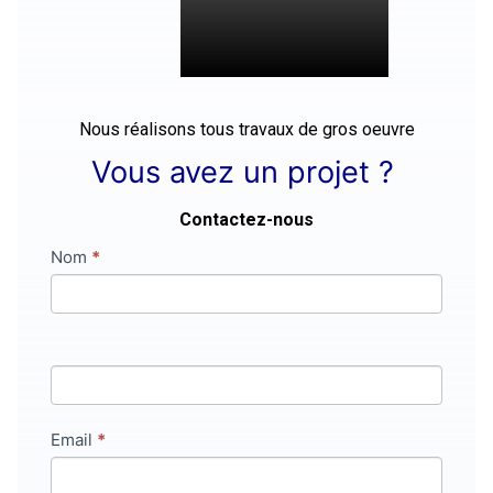
Nous réalisons tous travaux de gros oeuvre
Vous avez un projet ?
Contactez-nous
Contact
Nom
Si
*
vous
êtes
un
humain,
ne
remplissez
Email
*
pas
ce