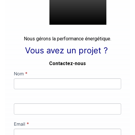
Nous gérons la performance énergétique.
Vous avez un projet ?
Contactez-nous
Contact
Nom
Si
*
vous
êtes
un
humain,
ne
remplissez
Email
*
pas
ce